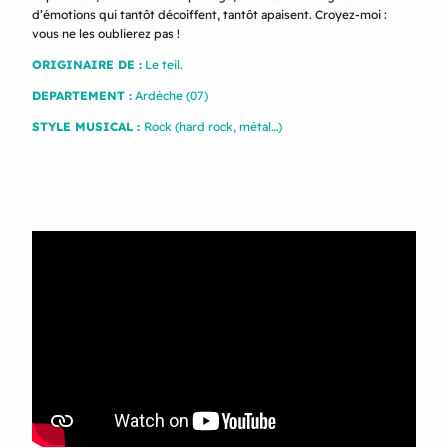
d’émotions qui tantôt décoiffent, tantôt apaisent. Croyez-moi :
vous ne les oublierez pas !
ORIGINAIRE DE :
Le teil.
DEPARTEMENT :
Ardèche (07)
STYLE MUSICAL :
Rock (hard rock, métal…)