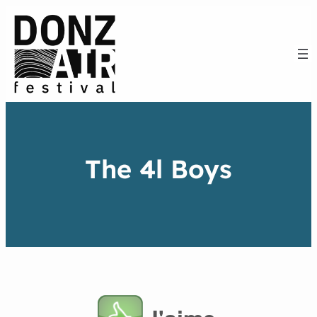
The 4l Boys