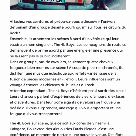
Attachez vos ceintures et préparez-vous à découvrir l’univers
détonnant d’un groupe déjanté bourlinguant sur tous les circuits du
Rock !
Ensemble, ils arpentent les scènes à bord d’un véhicule qui leur
vaudra un nom singulier : The 4L Boys. Les compagnons de route se
démarquent de prime abord par une énergie et une présence qui
ne laissent pas le public indifférent.
Dans ce groupe, pas de cavaliers, seulement quatre chevaux
fougueux bien montés sur scène ! A coup de plectres chromés, ils
distillent une musique éclectique aux reflets variés issue de la
fusion de pièces modernes et « retro ». Leurs influences sont un
voyage à travers les chicanes du blues et du rock.
Attention cependant : The 4L Boys n’hésitent pas à sortir des clous !
Leurs chansons parlent d’expériences de vies, d’amours, d’extases
et d’aventures. Dans leur boîte à gants de velours se trouve une
poésie qui vous surprendra, une rage qui vous emportera et une
fougue qui vous transportera !
The 4L Boys sur scène, que ce soit aux côtés de Sinsemilia,
Calogero, Boulevard des Airs ou des Fatals Picards, c’est une
expérience, un moment de partage, une nouvelle vague. Des flots